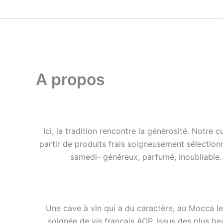
Aller
au
contenu
A propos
Ici, la tradition rencontre la générosité. Notre c
partir de produits frais soigneusement sélection
samedi- généreux, parfumé, inoubliable
Une cave à vin qui a du caractère, au Mocca le p
soignée de vis français AOP, issus des plus be