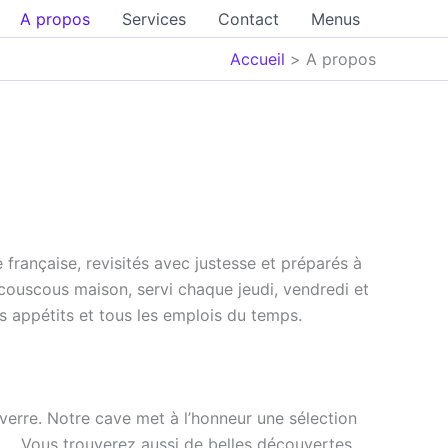
A propos
Services
Contact
Menus
Accueil
A propos
ie française, revisités avec justesse et préparés à
couscous maison, servi chaque jeudi, vendredi et
es appétits et tous les emplois du temps.
e verre. Notre cave met à l’honneur une sélection
…. . Vous trouverez aussi de belles découvertes