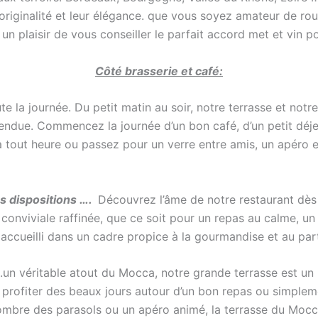
originalité et leur élégance. que vous soyez amateur de rou
a un plaisir de vous conseiller le parfait accord met et v
Côté brasserie et café:
ute la journée. Du petit matin au soir, notre terrasse et notr
ndue. Commencez la journée d’un bon café, d’un petit déje
 tout heure ou passez pour un verre entre amis, un apéro en
os dispositions ….
Découvrez l’âme de notre restaurant dès 
onviviale raffinée, que ce soit pour un repas au calme, un
 accueilli dans un cadre propice à la gourmandise et au pa
.un véritable atout du Mocca, notre grande terrasse est un h
r profiter des beaux jours autour d’un bon repas ou simplem
’ombre des parasols ou un apéro animé, la terrasse du Mocca